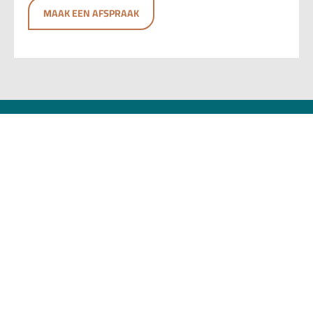
MAAK EEN AFSPRAAK
Meesters in Begeleiden...
info@lightwave.nl
06-57946599
Oude Ebbingestraat 61, 9712 HD, Groningen
CONTACT OPNEMEN