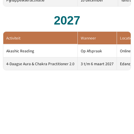
Pijnappelklieractivatie
10 december
Yantra,
2027
Activiteit
Wanneer
Locatie
Akashic Reading
Op Afspraak
Online 
4-Daagse Aura & Chakra Practitioner 2.0
3 t/m 6 maart 2027
Edanz, 