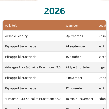
2026
Activiteit
Wanneer
Locatie
Akashic Reading
Op Afspraak
Online 
Pijnappelklieractivatie
24 september
Yantra,
Pijnappelklieractivatie
15 oktober
Yantra,
4-Daagse Aura & Chakra Practitioner 2.0
28 t/m 31 oktober
Ingelmu
Pijnappelklieractivatie
4 november
Ophoden
Pijnappelklieractivatie
12 november
Yantra,
4-Daagse Aura & Chakra Practitioner 2.0
18 t/m 21 november
Edanz,